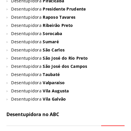
Desentupidora
Piracicaba
Desentupidora
Presidente Prudente
Desentupidora
Raposo Tavares
Desentupidora
Ribeirão Preto
Desentupidora
Sorocaba
Desentupidora
Sumaré
Desentupidora
São Carlos
Desentupidora
São José do Rio Preto
Desentupidora
São José dos Campos
Desentupidora
Taubaté
Desentupidora
Valparaíso
Desentupidora
Vila Augusta
Desentupidora
Vila Galvão
Desentupidora no ABC