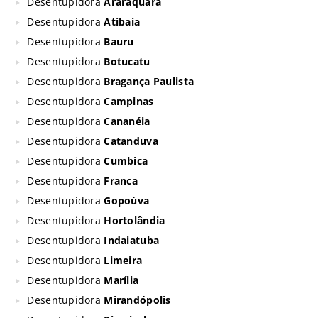
Desentupidora
Araraquara
Desentupidora
Atibaia
Desentupidora
Bauru
Desentupidora
Botucatu
Desentupidora
Bragança Paulista
Desentupidora
Campinas
Desentupidora
Cananéia
Desentupidora
Catanduva
Desentupidora
Cumbica
Desentupidora
Franca
Desentupidora
Gopoúva
Desentupidora
Hortolândia
Desentupidora
Indaiatuba
Desentupidora
Limeira
Desentupidora
Marília
Desentupidora
Mirandópolis