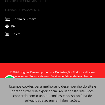
CONTRATO ECONOMIA HIGITEC
FORMAS DE PAGAMENTO
Cartão de Crédito
Pix
Boleto
©2026. Higitec Desentupimento e Dedetização. Todos os direitos
reservados.
Termos de uso. Política de Privacidade e Uso de
Cookies.
Usamos cookies para melhorar o desempenho do site e
personalizar sua experiência. Ao usar este site, você
concorda com o uso de cookies e nossa política de
privacidade ao enviar informações.
Olá, gostaria de receber a nossa ligação?