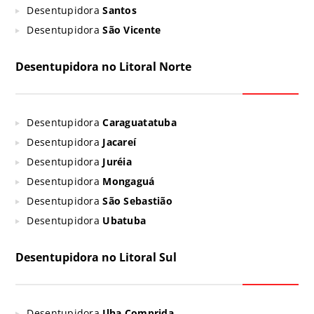
Desentupidora
Santos
Desentupidora
São Vicente
Desentupidora no Litoral Norte
Desentupidora
Caraguatatuba
Desentupidora
Jacareí
Desentupidora
Juréia
Desentupidora
Mongaguá
Desentupidora
São Sebastião
Desentupidora
Ubatuba
Desentupidora no Litoral Sul
Desentupidora
Ilha Comprida