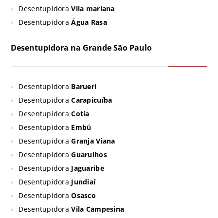
Desentupidora
Vila mariana
Desentupidora
Água Rasa
Desentupidora na Grande São Paulo
Desentupidora
Barueri
Desentupidora
Carapicuíba
Desentupidora
Cotia
Desentupidora
Embú
Desentupidora
Granja Viana
Desentupidora
Guarulhos
Desentupidora
Jaguaribe
Desentupidora
Jundiaí
Desentupidora
Osasco
Desentupidora
Vila Campesina