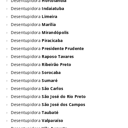
Desentupidora
Hortolândia
Desentupidora
Indaiatuba
Desentupidora
Limeira
Desentupidora
Marília
Desentupidora
Mirandópolis
Desentupidora
Piracicaba
Desentupidora
Presidente Prudente
Desentupidora
Raposo Tavares
Desentupidora
Ribeirão Preto
Desentupidora
Sorocaba
Desentupidora
Sumaré
Desentupidora
São Carlos
Desentupidora
São José do Rio Preto
Desentupidora
São José dos Campos
Desentupidora
Taubaté
Desentupidora
Valparaíso