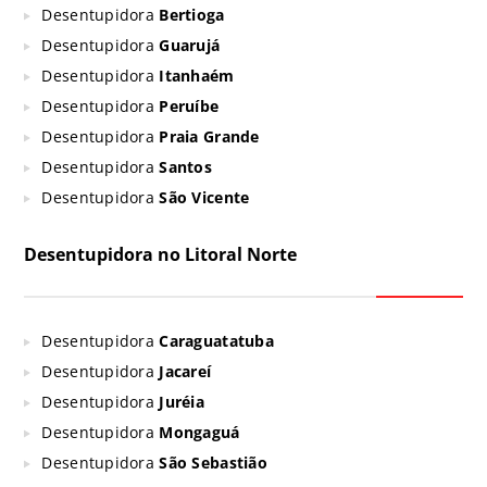
Desentupidora
Bertioga
Desentupidora
Guarujá
Desentupidora
Itanhaém
Desentupidora
Peruíbe
Desentupidora
Praia Grande
Desentupidora
Santos
Desentupidora
São Vicente
Desentupidora no Litoral Norte
Desentupidora
Caraguatatuba
Desentupidora
Jacareí
Desentupidora
Juréia
Desentupidora
Mongaguá
Desentupidora
São Sebastião