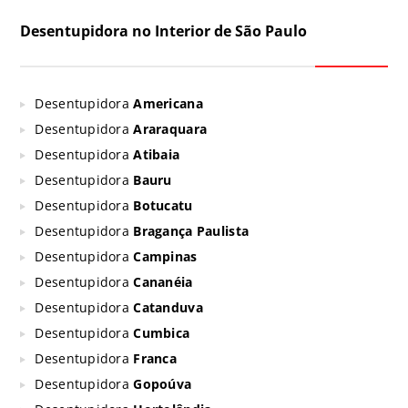
Desentupidora no Interior de São Paulo
Desentupidora
Americana
Desentupidora
Araraquara
Desentupidora
Atibaia
Desentupidora
Bauru
Desentupidora
Botucatu
Desentupidora
Bragança Paulista
Desentupidora
Campinas
Desentupidora
Cananéia
Desentupidora
Catanduva
Desentupidora
Cumbica
Desentupidora
Franca
Desentupidora
Gopoúva