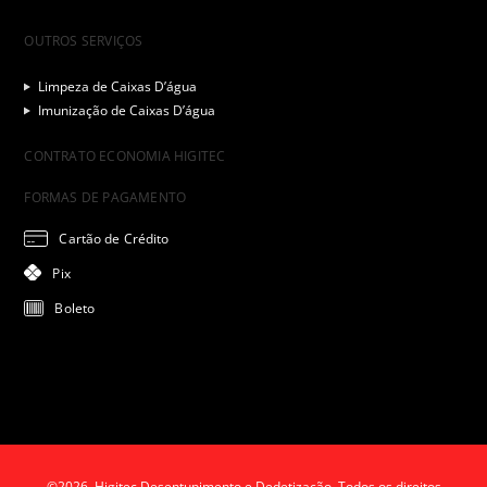
OUTROS SERVIÇOS
Limpeza de Caixas D’água
Imunização de Caixas D’água
CONTRATO ECONOMIA HIGITEC
FORMAS DE PAGAMENTO
Cartão de Crédito
Pix
Boleto
©2026. Higitec Desentupimento e Dedetização. Todos os direitos