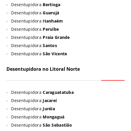
Desentupidora
Bertioga
Desentupidora
Guarujá
Desentupidora
Itanhaém
Desentupidora
Peruíbe
Desentupidora
Praia Grande
Desentupidora
Santos
Desentupidora
São Vicente
Desentupidora no Litoral Norte
Desentupidora
Caraguatatuba
Desentupidora
Jacareí
Desentupidora
Juréia
Desentupidora
Mongaguá
Desentupidora
São Sebastião