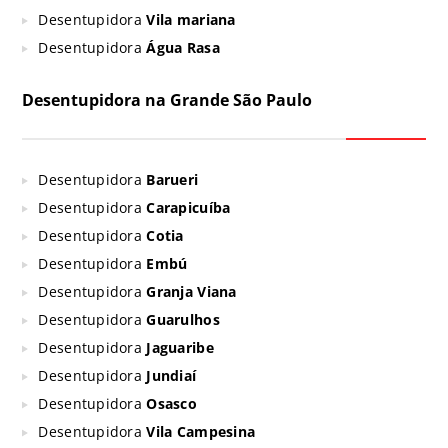
Desentupidora
Vila mariana
Desentupidora
Água Rasa
Desentupidora na Grande São Paulo
Desentupidora
Barueri
Desentupidora
Carapicuíba
Desentupidora
Cotia
Desentupidora
Embú
Desentupidora
Granja Viana
Desentupidora
Guarulhos
Desentupidora
Jaguaribe
Desentupidora
Jundiaí
Desentupidora
Osasco
Desentupidora
Vila Campesina