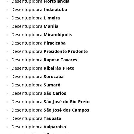
Desentupidora
Hortolândia
Desentupidora
Indaiatuba
Desentupidora
Limeira
Desentupidora
Marília
Desentupidora
Mirandópolis
Desentupidora
Piracicaba
Desentupidora
Presidente Prudente
Desentupidora
Raposo Tavares
Desentupidora
Ribeirão Preto
Desentupidora
Sorocaba
Desentupidora
Sumaré
Desentupidora
São Carlos
Desentupidora
São José do Rio Preto
Desentupidora
São José dos Campos
Desentupidora
Taubaté
Desentupidora
Valparaíso