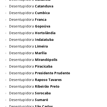
Desentupidora
Catanduva
Desentupidora
Cumbica
Desentupidora
Franca
Desentupidora
Gopoúva
Desentupidora
Hortolândia
Desentupidora
Indaiatuba
Desentupidora
Limeira
Desentupidora
Marília
Desentupidora
Mirandópolis
Desentupidora
Piracicaba
Desentupidora
Presidente Prudente
Desentupidora
Raposo Tavares
Desentupidora
Ribeirão Preto
Desentupidora
Sorocaba
Desentupidora
Sumaré
Desentupidora
São Carlos