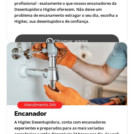
profissional - exatamente o que nossos encanadores da
Desentupidora Higitec oferecem. Não deixe um
problema de encanamento estragar o seu dia, escolha a
Higitec, sua desentupidora de confiança.
Chamar agora
Atendimento 24h
Encanador
A Higitec Desentupidora, conta com encanadores
experientes e preparados para as mais variadas
ocorrências e estão disponíveis 24 horas por dia. Se você