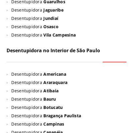
Desentupidora
Guarulhos
Desentupidora
Jaguaribe
Desentupidora
Jundiaí
Desentupidora
Osasco
Desentupidora
Vila Campesina
Desentupidora no Interior de São Paulo
Desentupidora
Americana
Desentupidora
Araraquara
Desentupidora
Atibaia
Desentupidora
Bauru
Desentupidora
Botucatu
Desentupidora
Bragança Paulista
Desentupidora
Campinas
Desentupidora
Cananéia