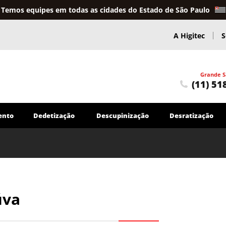
Temos equipes em todas as cidades do Estado de São Paulo
A Higitec
S
Grande S
(11) 51
ento
Dedetização
Descupinização
Desratização
Caça Vazamentos
Caça Vazamentos em Sistemas de Água
Serviços Hidráulicos
úva
Troca e reparo de tubulações em geral
Encanador
Outros Serviços