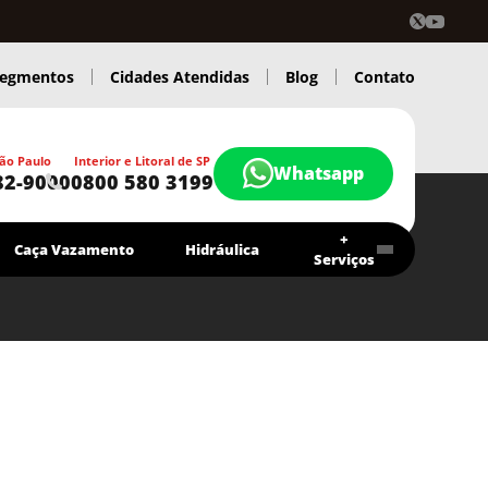
egmentos
Cidades Atendidas
Blog
Contato
ão Paulo
Interior e Litoral de SP
Whatsapp
82-9000
0800 580 3199
+
Caça Vazamento
Hidráulica
Serviços
Contrato Economia Higitec
Chamar agora
Atendimento 24 Hs.