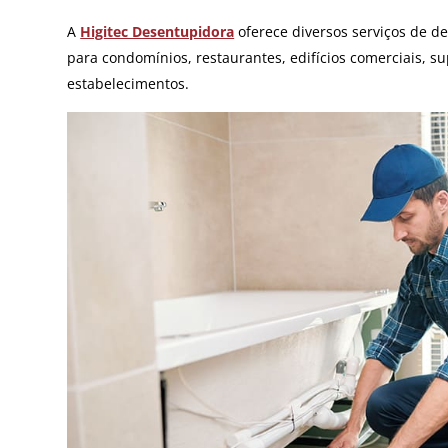
Esgotos
Hidrojateamento
A
Higitec Desentupidora
oferece diversos serviços de d
Limpa Fossa
para condomínios, restaurantes, edifícios comerciais, su
Vídeo Inspeção
Dedetização
estabelecimentos.
Controle de Pragas
Dedetização de Pragas
Dedetização – Ratos
Dedetização – Controle de
Cupins
Desratização
Eliminar Ratos
Repelência a Pombos