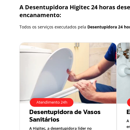
A Desentupidora Higitec 24 horas des
encanamento:
Todos os serviços executados pela
Desentupidora 24 ho
Atendimento 24h
Desentupidora de Vasos
Sanitários
A
e
A Higitec, a desentupidora líder no