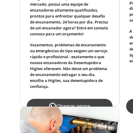
p
mercado, possui uma equipe de
d
encanadores altamente qualificados,
p
prontos para enfrentar qualquer desafio
o
de encanamento, 24 horas por dia. Precisa
de um encanador agora? Entre em contato
A
conosco para um orçamento!
d
e
Vazamentos, problemas de encanamento
d
ou emergências do tipo exigem um serviço
á
rápido e profissional - exatamente o que
e
nossos encanadores da Desentupidora
Higitec oferecem. Não deixe um problema
de encanamento estragar o seu dia,
escolha a Higitec, sua desentupidora de
confiança.
Chamar agora