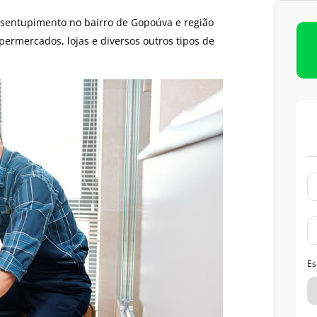
Limpeza de Caixas D’água
Imunização de Caixas D’água
esentupimento no bairro de Gopoúva e região
permercados, lojas e diversos outros tipos de
Es