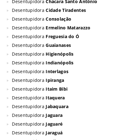
Desentupidora
Chácara Santo Antônio
Desentupidora
Cidade Tiradentes
Desentupidora
Consolação
Desentupidora
Ermelino Matarazzo
Desentupidora
Freguesia do Ó
Desentupidora
Guaianases
Desentupidora
Higienópolis
Desentupidora
Indianópolis
Desentupidora
Interlagos
Desentupidora
Ipiranga
Desentupidora
Itaim Bibi
Desentupidora
Itaquera
Desentupidora
Jabaquara
Desentupidora
Jaguara
Desentupidora
Jaguaré
Desentupidora
Jaraguá