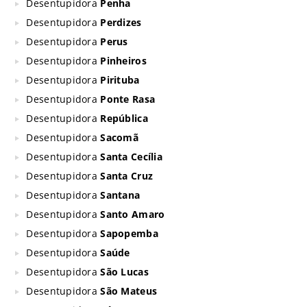
Desentupidora
Penha
Desentupidora
Perdizes
Desentupidora
Perus
Desentupidora
Pinheiros
Desentupidora
Pirituba
Desentupidora
Ponte Rasa
Desentupidora
República
Desentupidora
Sacomã
Desentupidora
Santa Cecília
Desentupidora
Santa Cruz
Desentupidora
Santana
Desentupidora
Santo Amaro
Desentupidora
Sapopemba
Desentupidora
Saúde
Desentupidora
São Lucas
Desentupidora
São Mateus