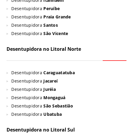
Desentupidora
Itanhaém
Desentupidora
Peruíbe
Desentupidora
Praia Grande
Desentupidora
Santos
Desentupidora
São Vicente
Desentupidora no Litoral Norte
Desentupidora
Caraguatatuba
Desentupidora
Jacareí
Desentupidora
Juréia
Desentupidora
Mongaguá
Desentupidora
São Sebastião
Desentupidora
Ubatuba
Desentupidora no Litoral Sul