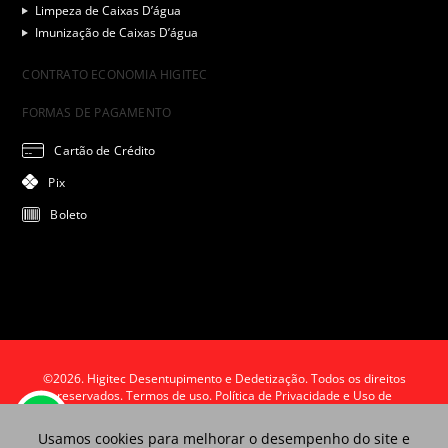
Limpeza de Caixas D’água
Imunização de Caixas D’água
CONTRATO ECONOMIA HIGITEC
FORMAS DE PAGAMENTO
Cartão de Crédito
Pix
Boleto
©2026. Higitec Desentupimento e Dedetização. Todos os direitos
reservados.
Termos de uso. Política de Privacidade e Uso de
Cookies.
Usamos cookies para melhorar o desempenho do site e