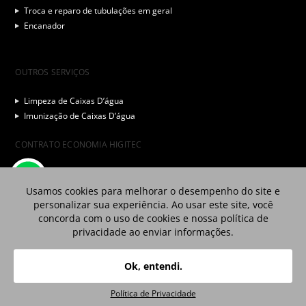
Troca e reparo de tubulações em geral
Encanador
OUTROS SERVIÇOS
Limpeza de Caixas D’água
Imunização de Caixas D’água
CONTRATO ECONOMIA HIGITEC
FORMAS DE PAGAMENTO
Usamos cookies para melhorar o desempenho do site e
Cartão de Crédito
personalizar sua experiência. Ao usar este site, você
concorda com o uso de cookies e nossa política de
Pix
privacidade ao enviar informações.
Olá, gostaria de receber a nossa ligação?
Boleto
Ok, entendi.
Grande São Paulo
Interior e Litoral de SP
(11) 5182-9000
0800 580 3199
Política de Privacidade