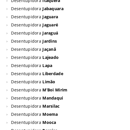
Desentupidora
Itaquera
Desentupidora
Jabaquara
Desentupidora
Jaguara
Desentupidora
Jaguaré
Desentupidora
Jaraguá
Desentupidora
Jardins
Desentupidora
Jaçanã
Desentupidora
Lajeado
Desentupidora
Lapa
Desentupidora
Liberdade
Desentupidora
Limão
Desentupidora
M’Boi Mirim
Desentupidora
Mandaqui
Desentupidora
Marsilac
Desentupidora
Moema
Desentupidora
Mooca