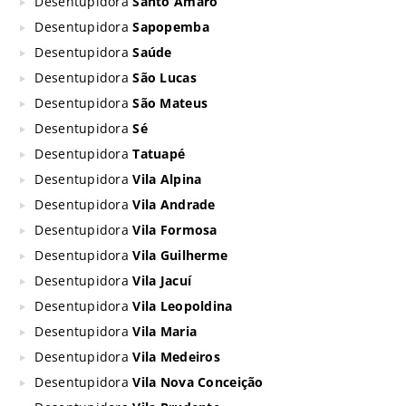
Desentupidora
Santo Amaro
Desentupidora
Sapopemba
Desentupidora
Saúde
Desentupidora
São Lucas
Desentupidora
São Mateus
Desentupidora
Sé
Desentupidora
Tatuapé
Desentupidora
Vila Alpina
Desentupidora
Vila Andrade
Desentupidora
Vila Formosa
Desentupidora
Vila Guilherme
Desentupidora
Vila Jacuí
Desentupidora
Vila Leopoldina
Desentupidora
Vila Maria
Desentupidora
Vila Medeiros
Desentupidora
Vila Nova Conceição