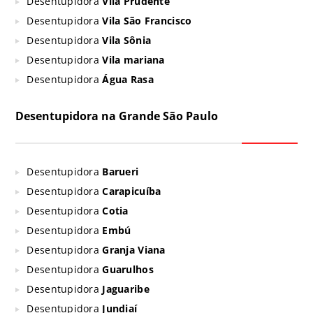
Desentupidora
Vila Prudente
Desentupidora
Vila São Francisco
Desentupidora
Vila Sônia
Desentupidora
Vila mariana
Desentupidora
Água Rasa
Desentupidora na Grande São Paulo
Desentupidora
Barueri
Desentupidora
Carapicuíba
Desentupidora
Cotia
Desentupidora
Embú
Desentupidora
Granja Viana
Desentupidora
Guarulhos
Desentupidora
Jaguaribe
Desentupidora
Jundiaí