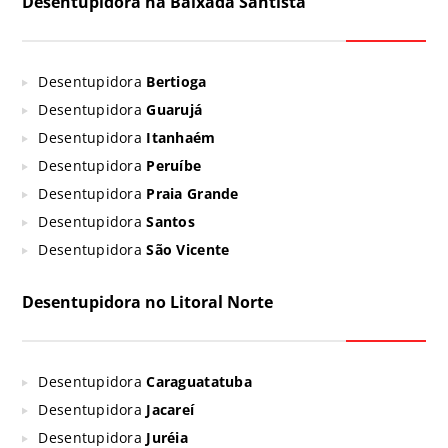
Desentupidora na Baixada Santista
Desentupidora
Bertioga
Desentupidora
Guarujá
Desentupidora
Itanhaém
Desentupidora
Peruíbe
Desentupidora
Praia Grande
Desentupidora
Santos
Desentupidora
São Vicente
Desentupidora no Litoral Norte
Desentupidora
Caraguatatuba
Desentupidora
Jacareí
Desentupidora
Juréia