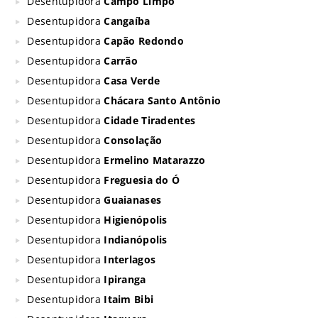
Desentupidora
Campo Limpo
Desentupidora
Cangaíba
Desentupidora
Capão Redondo
Desentupidora
Carrão
Desentupidora
Casa Verde
Desentupidora
Chácara Santo Antônio
Desentupidora
Cidade Tiradentes
Desentupidora
Consolação
Desentupidora
Ermelino Matarazzo
Desentupidora
Freguesia do Ó
Desentupidora
Guaianases
Desentupidora
Higienópolis
Desentupidora
Indianópolis
Desentupidora
Interlagos
Desentupidora
Ipiranga
Desentupidora
Itaim Bibi