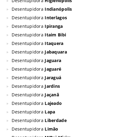
Desentupidora
Higienópolis
Desentupidora
Indianópolis
Desentupidora
Interlagos
Desentupidora
Ipiranga
Desentupidora
Itaim Bibi
Desentupidora
Itaquera
Desentupidora
Jabaquara
Desentupidora
Jaguara
Desentupidora
Jaguaré
Desentupidora
Jaraguá
Desentupidora
Jardins
Desentupidora
Jaçanã
Desentupidora
Lajeado
Desentupidora
Lapa
Desentupidora
Liberdade
Desentupidora
Limão