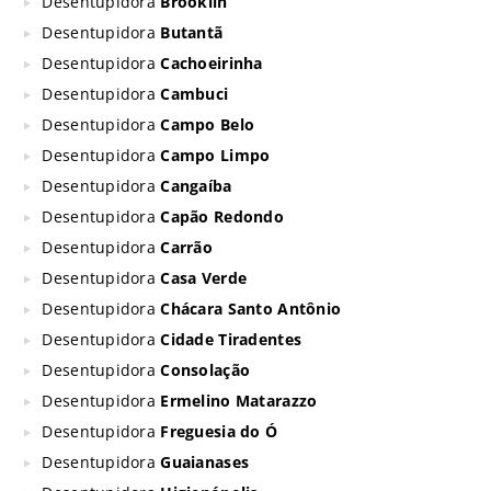
Desentupidora
Brooklin
Desentupidora
Butantã
Desentupidora
Cachoeirinha
Desentupidora
Cambuci
Desentupidora
Campo Belo
Desentupidora
Campo Limpo
Desentupidora
Cangaíba
Desentupidora
Capão Redondo
Desentupidora
Carrão
Desentupidora
Casa Verde
Desentupidora
Chácara Santo Antônio
Desentupidora
Cidade Tiradentes
Desentupidora
Consolação
Desentupidora
Ermelino Matarazzo
Desentupidora
Freguesia do Ó
Desentupidora
Guaianases