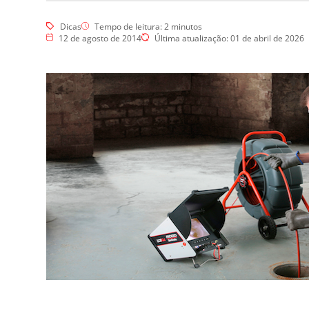
Esgotos
Hidrojateamento
Dicas
Tempo de leitura:
2
minutos
Limpa Fossa
12 de agosto de 2014
Última atualização: 01 de abril de 2026
Vídeo Inspeção
Dedetização
Controle de Pragas
Dedetização de Pragas
Dedetização – Ratos
Dedetização – Controle de
Cupins
Desratização
Eliminar Ratos
Repelência a Pombos