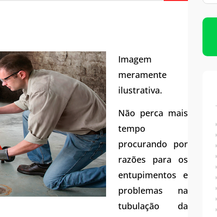
Limpeza de Caixas D’água
Imunização de Caixas D’água
Imagem
meramente
ilustrativa.
Não perca mais
tempo
procurando por
razões para os
entupimentos e
problemas na
tubulação da