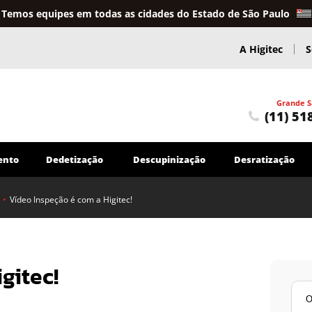
Temos equipes em todas as cidades do Estado de São Paulo
A Higitec
S
Grande S
(11) 51
ento
Dedetização
Descupinização
Desratização
•
Vídeo Inspeção é com a Higitec!
Caça Vazamentos
Caça Vazamentos em Sistemas de Água
Serviços Hidráulicos
gitec!
Troca e reparo de tubulações em geral
Encanador
Outros Serviços