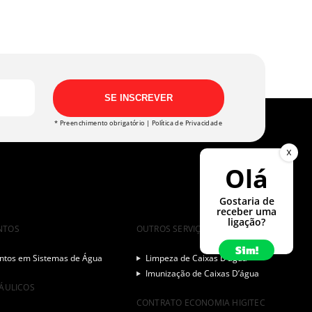
SE INSCREVER
* Preenchimento obrigatório |
Política de Privacidade
X
Olá
Gostaria de
receber uma
ligação?
NTOS
OUTROS SERVIÇOS
Sim!
tos em Sistemas de Água
Limpeza de Caixas D’água
Imunização de Caixas D’água
RÁULICOS
CONTRATO ECONOMIA HIGITEC