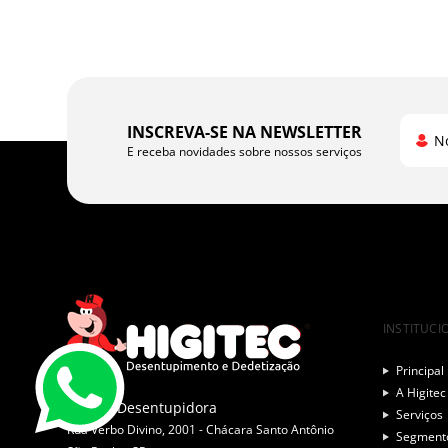
INSCREVA-SE NA NEWSLETTER
N
E receba novidades sobre nossos serviços
INSTITUCI
Principal
A Higitec
Higitec Desentupidora
Serviços
Rua Verbo Divino, 2001 - Chácara Santo Antônio
Segment