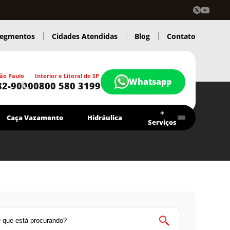
egmentos
Cidades Atendidas
Blog
Contato
ão Paulo
Interior e Litoral de SP
Whatsapp
82-9000
0800 580 3199
+
Caça Vazamento
Hidráulica
Serviços
Contrato Economia Higitec
Chamar agora
Atendimento 24 Hs.