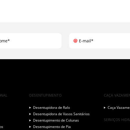
ome*
E-mail*
ONAL
DESENTUPIMENTO
CAÇA VAZAME
Desentupidora de Ralo
Caça Vazamen
Desentupidora de Vasos Sanitários
SERVIÇOS HID
Desentupimento de Colunas
os
Desentupimento de Pia