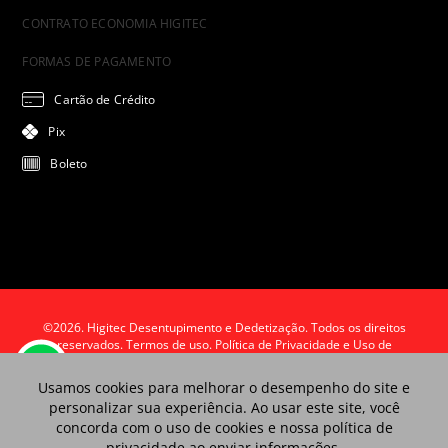
CONTRATO ECONOMIA HIGITEC
FORMAS DE PAGAMENTO
Cartão de Crédito
Pix
Boleto
©2026. Higitec Desentupimento e Dedetização. Todos os direitos
reservados.
Termos de uso. Política de Privacidade e Uso de
Cookies.
Usamos cookies para melhorar o desempenho do site e
personalizar sua experiência. Ao usar este site, você
concorda com o uso de cookies e nossa política de
privacidade ao enviar informações.