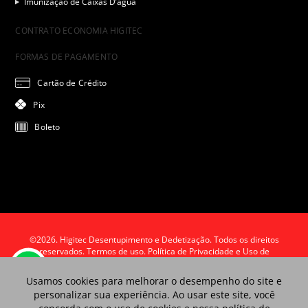
Imunização de Caixas D’água
CONTRATO ECONOMIA HIGITEC
FORMAS DE PAGAMENTO
Cartão de Crédito
Pix
Boleto
©2026. Higitec Desentupimento e Dedetização. Todos os direitos
reservados.
Termos de uso. Política de Privacidade e Uso de
Cookies.
Usamos cookies para melhorar o desempenho do site e
personalizar sua experiência. Ao usar este site, você