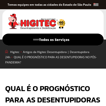
Temos equipes em todas as cidades do Estado de São Paulo
Todos os Serviços
Higitec
•
Artigos da Higitec Desentupidora | Desentupidora
24h
•
QUAL É O PROGNÓSTICO PARA AS DESENTUPIDORAS NO PÓS-
PANDEMIA?
QUAL É O PROGNÓSTICO
PARA AS DESENTUPIDORAS