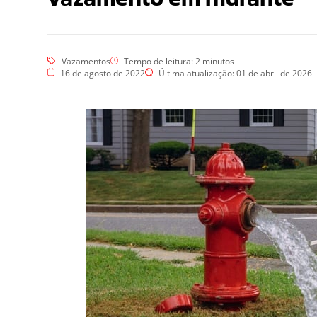
Esgotos
Hidrojateamento
Limpa Fossa
Vídeo Inspeção
Dedetização
Vazamentos
Tempo de leitura:
2
minutos
16 de agosto de 2022
Última atualização: 01 de abril de 2026
Controle de Pragas
Dedetização de Pragas
Dedetização – Ratos
Dedetização – Controle de
Cupins
Desratização
Eliminar Ratos
Repelência a Pombos