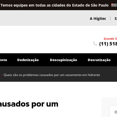
Temos equipes em todas as cidades do Estado de São Paulo
A Higitec
S
Grande S
(11) 51
ento
Dedetização
Descupinização
Desratização
•
Quais são os problemas causados por um vazamento em hidrante
Caça Vazamentos
Caça Vazamentos em Sistemas de Água
Serviços Hidráulicos
causados por um
Troca e reparo de tubulações em geral
Encanador
Outros Serviços