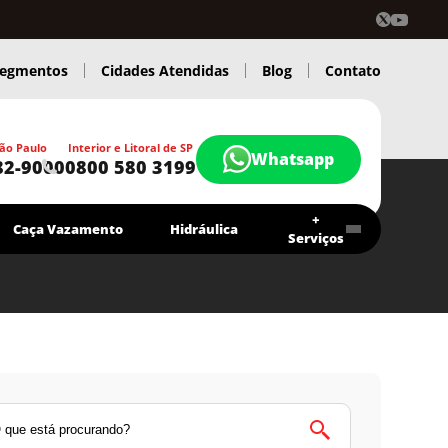
egmentos
Cidades Atendidas
Blog
Contato
ão Paulo
Interior e Litoral de SP
Whatsapp
82-9000
0800 580 3199
+
Caça Vazamento
Hidráulica
Serviços
Contrato Economia Higitec
Chamar agora
Atendimento 24 Hs.