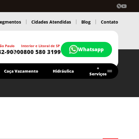
egmentos
Cidades Atendidas
Blog
Contato
ão Paulo
Interior e Litoral de SP
Whatsapp
82-9000
0800 580 3199
+
Caça Vazamento
Hidráulica
Serviços
Contrato Economia Higitec
Chamar agora
Atendimento 24 Hs.