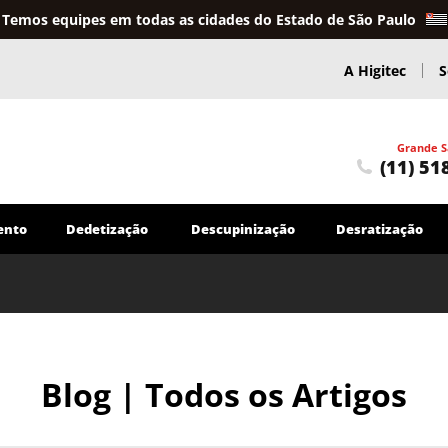
Temos equipes em todas as cidades do Estado de São Paulo
A Higitec
S
Grande S
(11) 51
ento
Dedetização
Descupinização
Desratização
Caça Vazamentos
Caça Vazamentos em Sistemas de Água
Serviços Hidráulicos
Blog | Todos os Artigos
Troca e reparo de tubulações em geral
Encanador
Outros Serviços