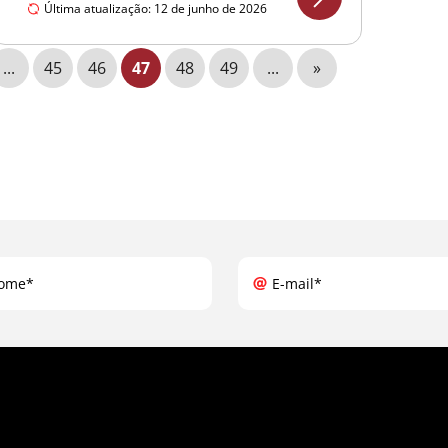
Última atualização: 12 de junho de 2026
...
45
46
47
48
49
...
»
ome*
E-mail*