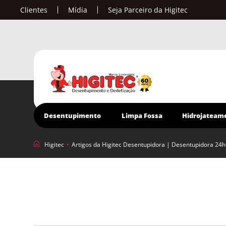
Clientes
Mídia
Seja Parceiro da Higitec
Desentupimento
Limpa Fossa
Hidrojateam
Higitec
•
Artigos da Higitec Desentupidora | Desentupidora 24h
Desentupimento
Emergência 24Hs.
Desentupidora de Ralo
Desentupidora de Vasos
Sanitários
Desentupimento de Colunas
Desentupimento de Pia
Desentupidora de Rede de