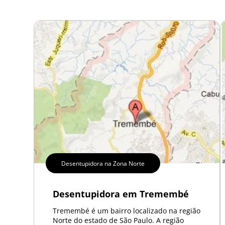
Esgotos
Hidrojateamento
Limpa Fossa
Vídeo Inspeção
Dedetização
Controle de Pragas
Dedetização de Pragas
Dedetização – Ratos
Dedetização – Controle de
Cupins
Desratização
Eliminar Ratos
Repelência a Pombos
Desentupidora na Zona Norte
Desentupidora em Tremembé
Tremembé é um bairro localizado na região
Norte do estado de São Paulo. A região