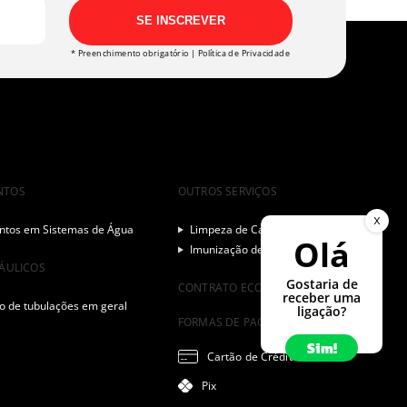
SE INSCREVER
* Preenchimento obrigatório |
Política de Privacidade
NTOS
OUTROS SERVIÇOS
X
tos em Sistemas de Água
Limpeza de Caixas D’água
Olá
Imunização de Caixas D’água
RÁULICOS
Gostaria de
CONTRATO ECONOMIA HIGITEC
receber uma
o de tubulações em geral
ligação?
FORMAS DE PAGAMENTO
Sim!
Cartão de Crédito
Pix