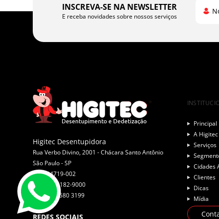
INSCREVA-SE NA NEWSLETTER
N
E receba novidades sobre nossos serviços
INSTITUCI
Principal
A Higitec
Higitec Desentupidora
Serviços
Rua Verbo Divino, 2001 - Chácara Santo Antônio
Segment
São Paulo -
SP
Cidades 
CEP: 04719-002
Clientes
Tel: (11) 5182-9000
Dicas
Tel: 0800 580 3199
Mídia
Cont
REDES SOCIAIS