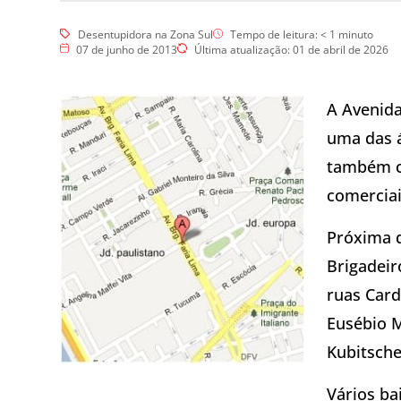
Esgotos
Hidrojateamento
Desentupidora na Zona Sul
Tempo de leitura:
< 1
minuto
Limpa Fossa
07 de junho de 2013
Última atualização: 01 de abril de 2026
Vídeo Inspeção
Dedetização
Controle de Pragas
A Avenida
Dedetização de Pragas
Dedetização – Ratos
uma das á
Dedetização – Controle de
Cupins
também c
Desratização
Eliminar Ratos
comerciai
Repelência a Pombos
Próxima d
Brigadeir
ruas Card
Eusébio M
Kubitsche
Vários ba