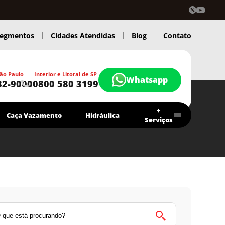
egmentos
Cidades Atendidas
Blog
Contato
ão Paulo
Interior e Litoral de SP
Whatsapp
82-9000
0800 580 3199
+
Caça Vazamento
Hidráulica
Serviços
Contrato Economia Higitec
Chamar agora
Atendimento 24 Hs.