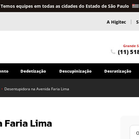
Temos equipes em todas as cidades do Estado de São Paulo
A Higitec
S
Grande S
(11) 51
ento
Dedetização
Descupinização
Desratização
•
Desentupidora na Avenida Faria Lima
Caça Vazamentos
Caça Vazamentos em Sistemas de Água
Serviços Hidráulicos
 Faria Lima
Troca e reparo de tubulações em geral
Encanador
Outros Serviços