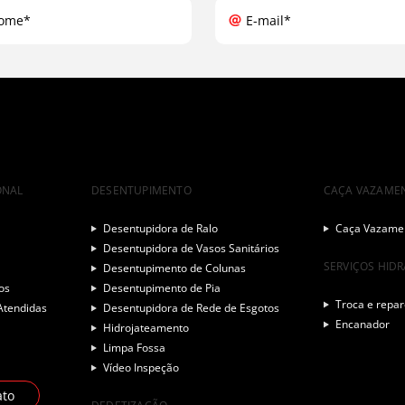
ome*
E-mail*
ONAL
DESENTUPIMENTO
CAÇA VAZAME
Desentupidora de Ralo
Caça Vazamen
Desentupidora de Vasos Sanitários
SERVIÇOS HID
Desentupimento de Colunas
os
Desentupimento de Pia
Troca e repar
Atendidas
Desentupidora de Rede de Esgotos
Encanador
Hidrojateamento
Limpa Fossa
Vídeo Inspeção
ato