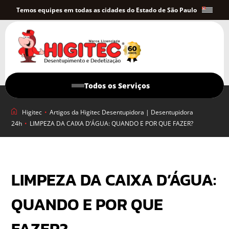
Temos equipes em todas as cidades do Estado de São Paulo
Todos os Serviços
Higitec
•
Artigos da Higitec Desentupidora | Desentupidora
24h
•
LIMPEZA DA CAIXA D’ÁGUA: QUANDO E POR QUE FAZER?
LIMPEZA DA CAIXA D’ÁGUA:
QUANDO E POR QUE