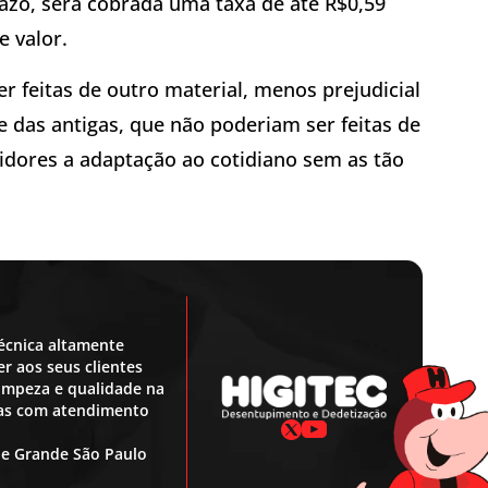
razo, será cobrada uma taxa de até R$0,59
e valor.
r feitas de outro material, menos prejudicial
e das antigas, que não poderiam ser feitas de
midores a adaptação ao cotidiano sem as tão
écnica altamente
r aos seus clientes
 limpeza e qualidade na
ras com atendimento
 e Grande São Paulo