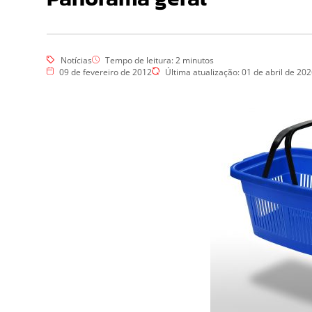
Esgotos
Hidrojateamento
Limpa Fossa
Vídeo Inspeção
Dedetização
Notícias
Tempo de leitura:
2
minutos
09 de fevereiro de 2012
Última atualização: 01 de abril de 20
Controle de Pragas
Dedetização de Pragas
Dedetização – Ratos
Dedetização – Controle de
Cupins
Desratização
Eliminar Ratos
Repelência a Pombos