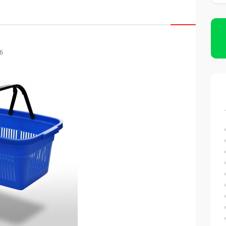
Limpeza de Caixas D’água
Imunização de Caixas D’água
26