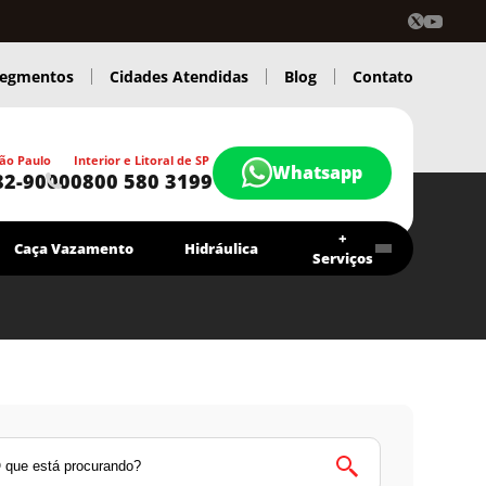
egmentos
Cidades Atendidas
Blog
Contato
ão Paulo
Interior e Litoral de SP
Whatsapp
82-9000
0800 580 3199
+
Caça Vazamento
Hidráulica
Serviços
Contrato Economia Higitec
Chamar agora
Atendimento 24 Hs.