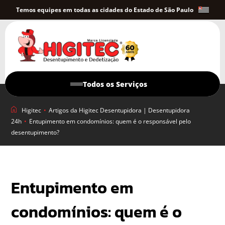
Temos equipes em todas as cidades do Estado de São Paulo
Todos os Serviços
Higitec
•
Artigos da Higitec Desentupidora | Desentupidora
24h
•
Entupimento em condomínios: quem é o responsável pelo
desentupimento?
Entupimento em
condomínios: quem é o