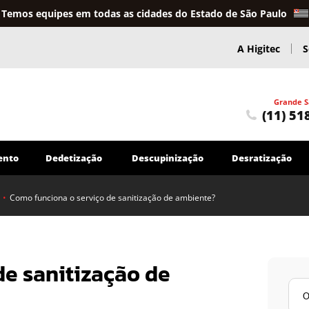
Temos equipes em todas as cidades do Estado de São Paulo
A Higitec
S
Grande S
(11) 51
ento
Dedetização
Descupinização
Desratização
•
Como funciona o serviço de sanitização de ambiente?
Caça Vazamentos
Caça Vazamentos em Sistemas de Água
Serviços Hidráulicos
de sanitização de
Troca e reparo de tubulações em geral
Encanador
Outros Serviços