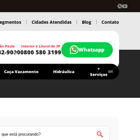
egmentos
Cidades Atendidas
Blog
Contato
ão Paulo
Interior e Litoral de SP
Whatsapp
82-9000
0800 580 3199
+
Caça Vazamento
Hidráulica
Serviços
Contrato Economia Higitec
Chamar agora
Atendimento 24 Hs.