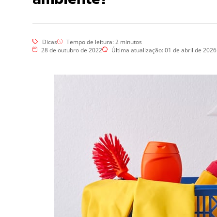
Esgotos
Hidrojateamento
Limpa Fossa
Vídeo Inspeção
Dedetização
Dicas
Tempo de leitura:
2
minutos
28 de outubro de 2022
Última atualização: 01 de abril de 2026
Controle de Pragas
Dedetização de Pragas
Dedetização – Ratos
Dedetização – Controle de
Cupins
Desratização
Eliminar Ratos
Repelência a Pombos