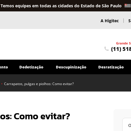
Temos equipes em todas as cidades do Estado de São Paulo
A Higitec
S
Grande S
(11) 51
ento
Dedetização
Descupinização
Desratização
•
Carrapatos, pulgas e piolhos: Como evitar?
Caça Vazamentos
Caça Vazamentos em Sistemas de Água
Serviços Hidráulicos
hos: Como evitar?
Troca e reparo de tubulações em geral
Encanador
Outros Serviços