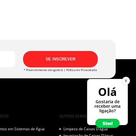
SE INSCREVER
* Preenchimento obrigatório |
Política de Privacidade
X
Olá
Gostaria de
receber uma
ligação?
NTOS
OUTROS SERVIÇOS
Sim!
tos em Sistemas de Água
Limpeza de Caixas D’água
Imunização de Caixas D’água