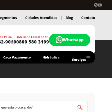
egmentos
Cidades Atendidas
Blog
Contato
ão Paulo
Interior e Litoral de SP
Whatsapp
82-9000
0800 580 3199
+
Caça Vazamento
Hidráulica
Serviços
Contrato Economia Higitec
Chamar agora
Atendimento 24 Hs.