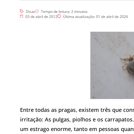
Esgotos
Hidrojateamento
Dicas
Tempo de leitura:
2
minutos
Limpa Fossa
03 de abril de 2012
Última atualização: 01 de abril de 2026
Vídeo Inspeção
Dedetização
Controle de Pragas
Dedetização de Pragas
Dedetização – Ratos
Dedetização – Controle de
Cupins
Desratização
Eliminar Ratos
Repelência a Pombos
Entre todas as pragas, existem três que co
irritação: As pulgas, piolhos e os carrapato
um estrago enorme, tanto em pessoas quanto