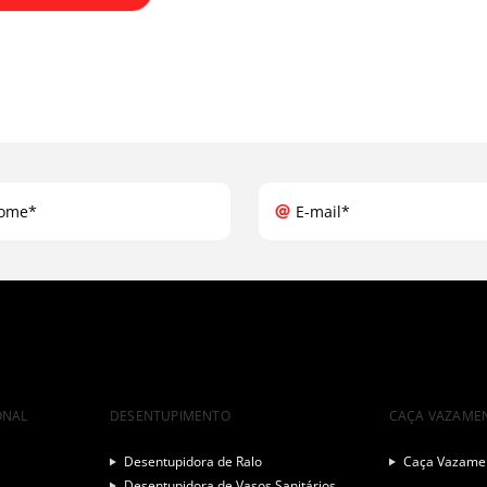
ome*
E-mail*
ONAL
DESENTUPIMENTO
CAÇA VAZAME
Desentupidora de Ralo
Caça Vazamen
Desentupidora de Vasos Sanitários