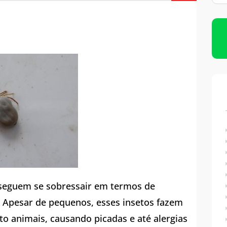
Limpeza de Caixas D’água
Imunização de Caixas D’água
nseguem se sobressair em termos de
s. Apesar de pequenos, esses insetos fazem
 animais, causando picadas e até alergias