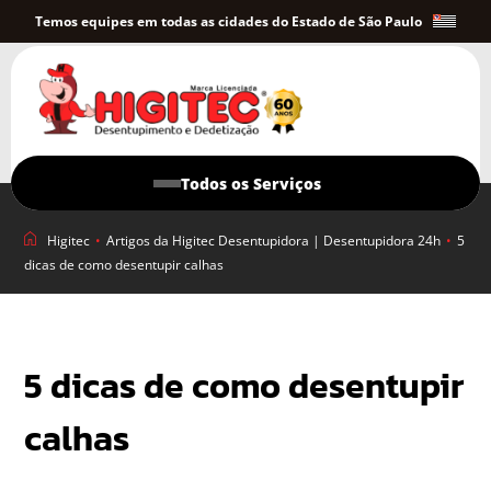
Temos equipes em todas as cidades do Estado de São Paulo
Todos os Serviços
Higitec
•
Artigos da Higitec Desentupidora | Desentupidora 24h
•
5
dicas de como desentupir calhas
5 dicas de como desentupir
calhas