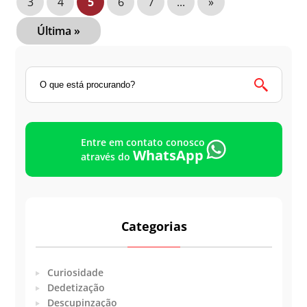
3
4
5
6
7
...
»
Última »
Entre em contato conosco
WhatsApp
através do
Categorias
Curiosidade
Dedetização
Descupinzação